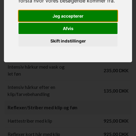
Børn 0-3 År
225,00 DKK
forstå hvor vores besøgende kommer fra.
Teenager/Dreng 10-14 År
285,00 DKK
Jeg accepterer
Børn 4-9 År
265,00 DKK
Afvis
Teenager/Pige 10-14 År
385,00 DKK
Skift indstillinger
Hårkur
Intensiv hårkur med vask og
235,00 DKK
let føn
Intensiv hårkur efter en
135,00 DKK
klip/farvebehandling
Reflexer/Striber med klip og føn
Hættestriber med klip
925,00 DKK
Reflexer kort hår med klip
925,00 DKK