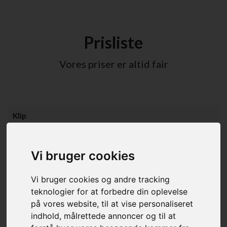
Prisliste
Vores priser er altid fair
Klip
Pandehår
80,00 DKK
Vi bruger cookies
Maskine klip
180,00 DKK
Vi bruger cookies og andre tracking
Herreklip
335,00 DKK
teknologier for at forbedre din oplevelse
på vores website, til at vise personaliseret
Dameklip
435,00 DKK
indhold, målrettede annoncer og til at